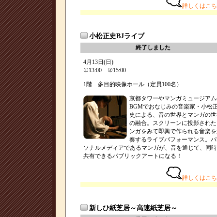
詳しくはこち
小松正史BJライブ
終了しました
4月13日(日)
①13:00 ②15:00
1階 多目的映像ホール（定員100名）
京都タワーやマンガミュージアム
BGMでおなじみの音楽家・小松
史による、音の世界とマンガの世
の融合。スクリーンに投影された
ンガをみて即興で作られる音楽を
奏するライブパフォーマンス。パ
ソナルメディアであるマンガが、音を通じて、同時
共有できるパブリックアートになる！
詳しくはこち
新しひ紙芝居～高速紙芝居～