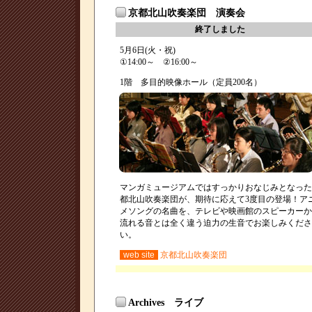
京都北山吹奏楽団 演奏会
終了しました
5月6日(火・祝)
①14:00～ ②16:00～
1階 多目的映像ホール（定員200名）
マンガミュージアムではすっかりおなじみとなった
都北山吹奏楽団が、期待に応えて3度目の登場！ア
メソングの名曲を、テレビや映画館のスピーカーか
流れる音とは全く違う迫力の生音でお楽しみくださ
い。
web site
京都北山吹奏楽団
Archives ライブ