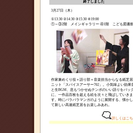
終了しました
3月27日（木）
①13:30 ②14:30 ③15:30 ④19:00
①～③2階 メインギャラリー ④1階 こども図書
作家兼めくり役＋語り部＋音楽担当からなる紙芝居
ニット「スパイスアーサー702」。小気味よい効果
と生BGM、息もつかせぬテンポのいい語りをバッ
に、一作品百枚を超える絵を次々と飛ばしていきま
す。時にパラパラマンガのように展開する、懐かし
て新しい高速紙芝居をお楽しみあれ。
詳しくはこち