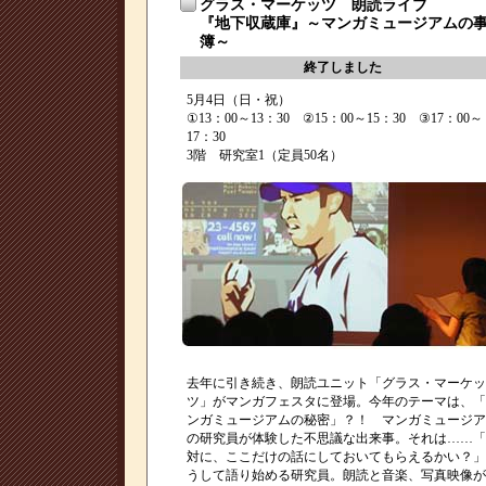
グラス・マーケッツ 朗読ライブ
『地下収蔵庫』～マンガミュージアムの
簿～
終了しました
5月4日（日・祝）
①13：00～13：30 ②15：00～15：30 ③17：00～
17：30
3階 研究室1（定員50名）
去年に引き続き、朗読ユニット「グラス・マーケッ
ツ」がマンガフェスタに登場。今年のテーマは、「
ンガミュージアムの秘密」？！ マンガミュージア
の研究員が体験した不思議な出来事。それは……「
対に、ここだけの話にしておいてもらえるかい？」
うして語り始める研究員。朗読と音楽、写真映像が