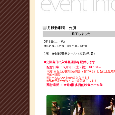
月蝕歌劇団 公演
終了しました
5月3日(土・祝)
①14:00～15:30 ②17:00～18:30
1階 多目的映像ホール（定員200名）
■公演当日に入場整理券を配付します
配付日時 ： 5月3日（土・祝） 10：30～
※第1回および第2回公演分（各200名）ともに上記時
り配付開始
※お一人につき1枚のみとなります
※配布予定分がなくなり次第終了します
配付場所 ： 当館1階 多目的映像ホール前