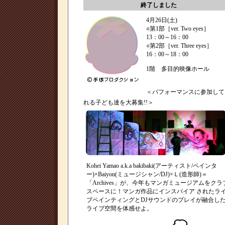
終了しました
4月26日(土)
○第1部［ver. Two eyes］
13：00～16：00
○第2部［ver. Three eyes］
16：00～18：00
1階 多目的映像ホール
＜パフォーマンスに参加して
れる子ども達を大募集!!＞
Kohei Yamao a.k.a bakibaki(アーティスト/ペインタ
ー)×Baiyon(ミュージシャン/DJ)×Ｌ(造形師)＝
「Archives」が、今年もマンガミュージアムをクラ
スペースに！マンガ作品にインスパイア されたラ
ブペインティングとDJサウンドのプレイが融合し
ライブ空間を体感せよ。