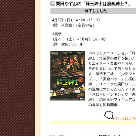
栗田やすおの「緑玉紳士は漫画紳士？」
終了しました
4月6日（日）14：00～15：30
3階 研究室1（定員50名）
○展示
3月29日（土）～5月6日（火・祝）
1階 吹抜けホール
パペットアニメーション「緑
紳士」で業界の度肝を抜いた
リエイター・栗田やすおが、
自の世界について自ら語りま
す。藤子不二雄、『少年ジャ
プ』、「黄金バット」に横山
輝…。ユニークな栗田ワール
の源泉はマンガだった？！新
「さむらいペンギン」や「悪
紳士」の原画やフィギュアな
の展示も同時開催。
詳しくはこち