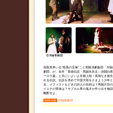
高取英率いる"暗黒の宝塚"こと実験演劇集団「月蝕
劇団」が、名作「英雄伝説・馬賊矢吹丈―決闘白夜
ーロラ篇」と共にいよいよ京都上陸！英雄なき後生
れる伝説。伝説を求めて中国大陸をさまよう少年と
女。メフィストもどきの詩人の目的は？馬賊片目の
イエナの実体は？サブカル界の鬼才が作り出す物語
酩酊せよ。
web site
月蝕歌劇団